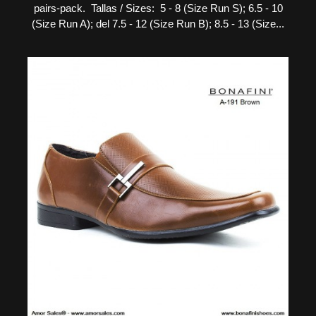
pairs-pack. Tallas / Sizes: 5 - 8 (Size Run S); 6.5 - 10
(Size Run A); del 7.5 - 12 (Size Run B); 8.5 - 13 (Size...