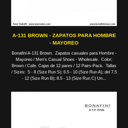
A-131 BROWN - ZAPATOS PARA HOMBRE
- MAYOREO
Bonafini A-131 Brown. Zapatos casuales para Hombre -
Mayoreo / Men's Casual Shoes - Wholesale. Color:
Brown / Cafe. Cajas de 12 pares / 12 Pairs-Pack. Tallas
/ Sizes: 5 - 8 (Size Run S); 6.5 - 10 (Size Run A); del 7.5
- 12 (Size Run B); 8.5 - 13 (Size Run C) Un...