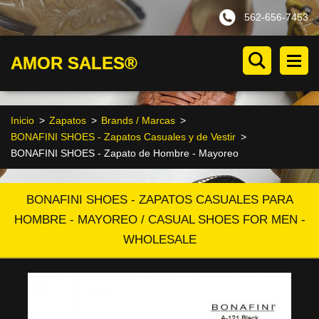
562-656-7453
AMOR SALES®
Inicio
>
Zapatos
>
Brands / Marcas
>
BONAFINI SHOES - Zapatos Casuales y de Vestir
>
BONAFINI SHOES - Zapato de Hombre - Mayoreo
BONAFINI SHOES - ZAPATOS CASUALES PARA
HOMBRE - MAYOREO / CASUAL SHOES FOR MEN -
WHOLESALE