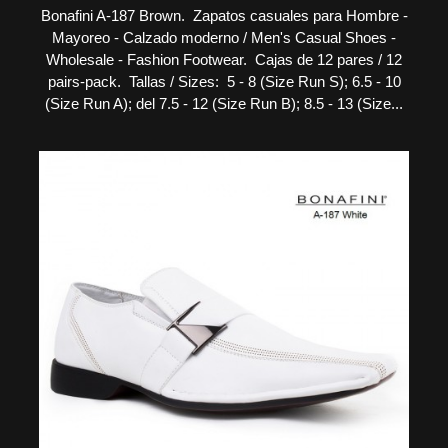
Bonafini A-187 Brown. Zapatos casuales para Hombre -
Mayoreo - Calzado moderno / Men's Casual Shoes -
Wholesale - Fashion Footwear. Cajas de 12 pares / 12
pairs-pack. Tallas / Sizes: 5 - 8 (Size Run S); 6.5 - 10
(Size Run A); del 7.5 - 12 (Size Run B); 8.5 - 13 (Size...