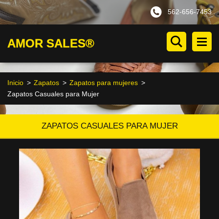
562-656-7453
AMOR SALES®
Inicio
>
Zapatos
>
Zapatos para mujeres
>
Zapatos Casuales para Mujer
ZAPATOS CASUALES PARA MUJER