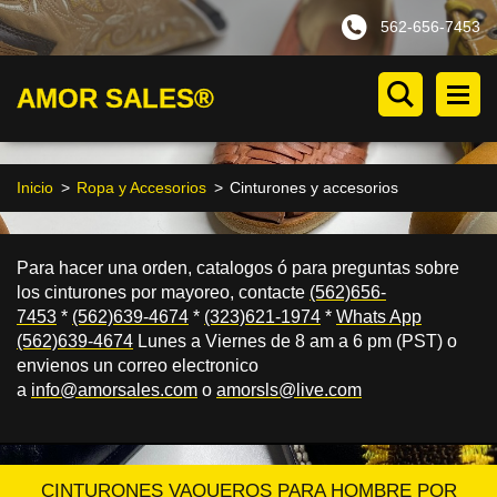
562-656-7453
AMOR SALES®
Inicio
>
Ropa y Accesorios
>
Cinturones y accesorios
Para hacer una orden, catalogos
ó
para preguntas sobre
los cinturones por mayoreo, contacte
(562)656-
7453
*
(562)639-4674
*
(323)621-1974
*
Whats App
(562)639-4674
Lunes a Viernes de 8 am a 6 pm (PST) o
envienos un correo electronico
a
info@amorsales.com
o
amorsls@live.com
CINTURONES VAQUEROS PARA HOMBRE POR