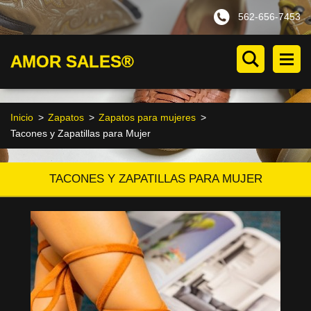
562-656-7453
AMOR SALES®
Inicio
>
Zapatos
>
Zapatos para mujeres
>
Tacones y Zapatillas para Mujer
TACONES Y ZAPATILLAS PARA MUJER