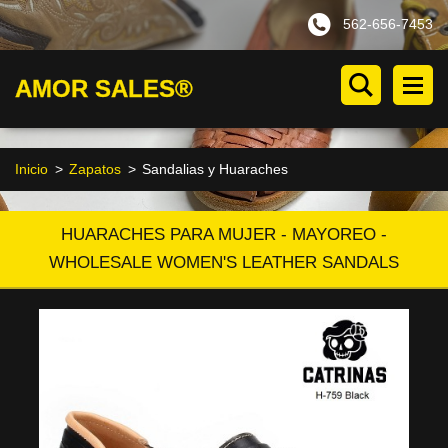
562-656-7453
AMOR SALES®
Inicio
>
Zapatos
>
Sandalias y Huaraches
HUARACHES PARA MUJER - MAYOREO -
WHOLESALE WOMEN'S LEATHER SANDALS