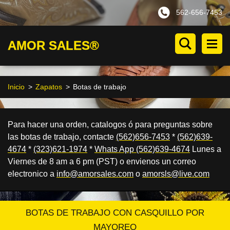
562-656-7453
AMOR SALES®
Inicio
>
Zapatos
>
Botas de trabajo
Para hacer una orden, catalogos
ó
para preguntas sobre
las botas de trabajo, contacte
(562)656-7453
*
(562)639-
4674
*
(323)621-1974
*
Whats App (562)639-4674
Lunes a
Viernes de 8 am a 6 pm (PST) o envienos un correo
electronico a
info@amorsales.com
o
amorsls@live.com
BOTAS DE TRABAJO CON CASQUILLO POR
MAYOREO