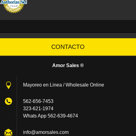
CONTACTO
Amor Sales ®
Mayoreo en Linea / Wholesale Online
562-656-7453
323-621-1974
Whats App 562-639-4674
info@amo
rsales.c
om