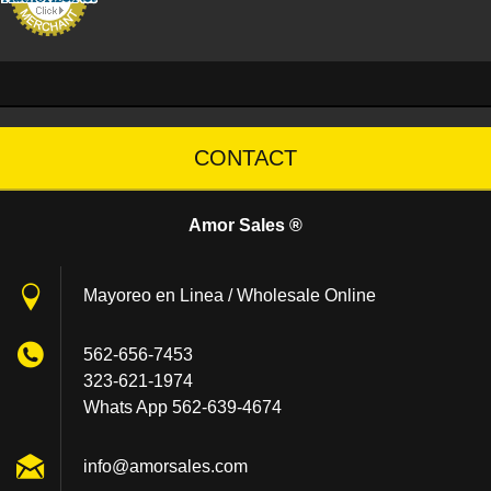
CONTACT
Amor Sales ®
Mayoreo en Linea / Wholesale Online
562-656-7453
323-621-1974
Whats App 562-639-4674
info@amo
rsales.c
om