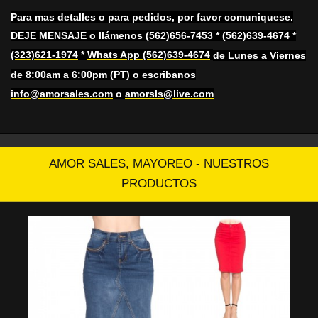
Para mas detalles o para pedidos, por favor comuniquese.
DEJE MENSAJE
o llámenos
(562)656-7453
*
(562)639-4674
*
(323)621-1974
*
Whats App (562)639-4674
de Lunes a Viernes
de 8:00am a 6:00pm (PT) o escribanos
info@amorsales.com
o
amorsls@live.com
AMOR SALES, MAYOREO - NUESTROS
PRODUCTOS