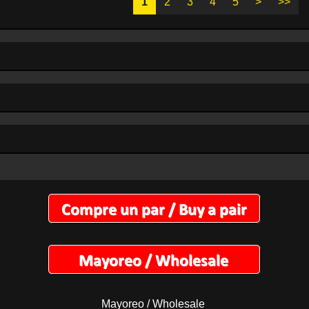
1
2
3
4
5
>
>>
Mayoreo / Wholesale