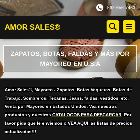
562-656-7453
AMOR SALES®
ZAPATOS, BOTAS, FALDAS Y MÁS POR
MAYOREO EN U.S.A
Amor Sales®, Mayoreo - Zapatos, Botas Vaqueras, Botas de
Trabajo, Sombreros, Texanas, Jeans, faldas, vestidos, etc.
Venta por Mayoreo en Estados Unidos. Vea nuestros
productos y nuestros
CATALOGOS PARA DESCARGAR
. Por
favor pida que le enviemos o
VEA AQUI
las listas de precios
actualizadas!!!