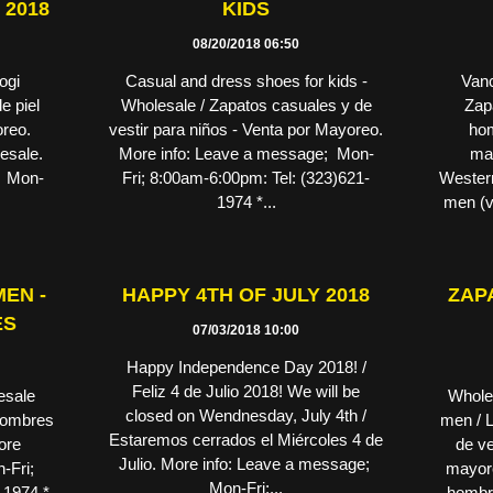
 2018
KIDS
08/20/2018 06:50
ogi
Casual and dress shoes for kids -
Vanc
e piel
Wholesale / Zapatos casuales y de
Zap
oreo.
vestir para niños - Venta por Mayoreo.
hom
olesale.
More info: Leave a message; Mon-
ma
; Mon-
Fri; 8:00am-6:00pm: Tel: (323)621-
Wester
1974 *...
men (v
EN -
HAPPY 4TH OF JULY 2018
ZAP
ES
07/03/2018 10:00
Happy Independence Day 2018! /
Feliz 4 de Julio 2018! We will be
esale
Wholes
closed on Wendnesday, July 4th /
 hombres
men / L
Estaremos cerrados el Miércoles 4 de
ore
de ve
Julio. More info: Leave a message;
-Fri;
mayore
Mon-Fri;...
-1974 *
hombr