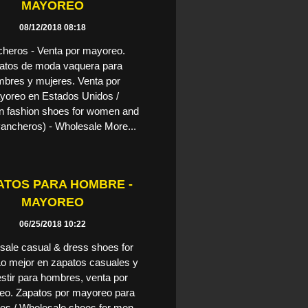
MAYOREO
08/12/2018 08:18
heros - Venta por mayoreo.
atos de moda vaquera para
bres y mujeres. Venta por
yoreo en Estados Unidos /
n fashion shoes for women and
ancheros) - Wholesale More...
ATOS PARA HOMBRE -
MAYOREO
06/25/2018 10:22
ale casual & dress shoes for
o mejor en zapatos casuales y
stir para hombres, venta por
o. Zapatos por mayoreo para
es / Wholesale shoes for men