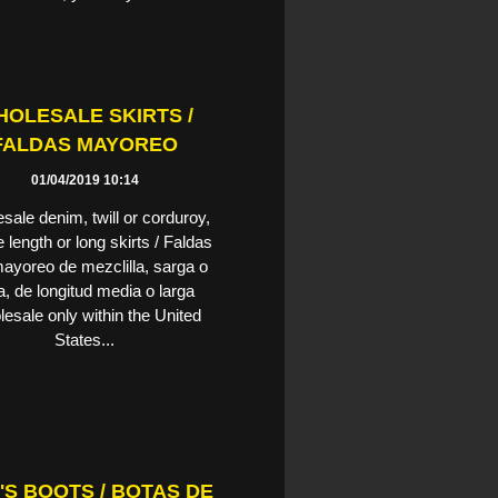
OLESALE SKIRTS /
FALDAS MAYOREO
01/04/2019 10:14
sale denim, twill or corduroy,
 length or long skirts / Faldas
ayoreo de mezclilla, sarga o
, de longitud media o larga
esale only within the United
States...
'S BOOTS / BOTAS DE