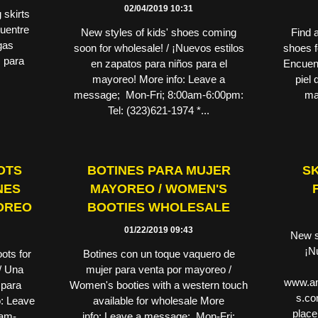
02/04/2019 10:31
 skirts
cuentre
New styles of kids' shoes coming
Find a
gas
soon for wholesale! / ¡Nuevos estilos
shoes fo
s para
en zapatos para niños para el
Encuent
mayoreo! More info: Leave a
piel 
message; Mon-Fri; 8:00am-6:00pm:
ma
Tel: (323)621-1974 *...
OTS
BOTINES PARA MUJER
SK
NES
MAYOREO / WOMEN'S
OREO
BOOTIES WHOLESALE
01/22/2019 09:43
New st
¡N
ots for
Botines con un toque vaquero de
 / Una
mujer para venta por mayoreo /
www.am
 para
Women's booties with a western touch
s.co
: Leave
available for wholesale More
place
0am-
info: Leave a message; Mon-Fri;