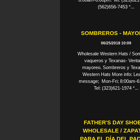
(562)656-7453 *...
SOMBREROS - MAY
06/25/2018 10:09
Wholesale Western Hats / So
vaqueros y Texanas- Venta
mayoreo. Sombreros y Texa
Western Hats More info: Le
message; Mon-Fri; 8:00am-6
Tel: (323)621-1974 *...
FATHER'S DAY SHOE
WHOLESALE / ZAPA
PARA EL DÍA DEL PAD