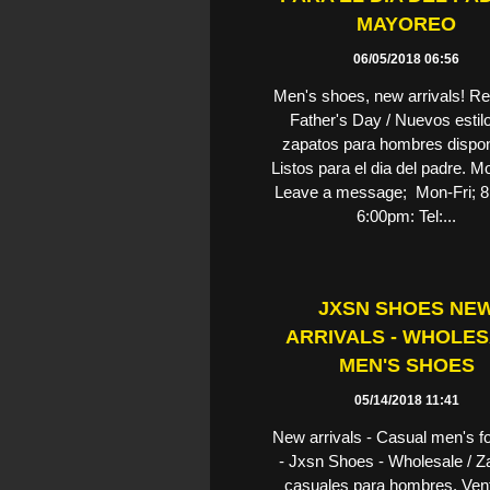
MAYOREO
06/05/2018 06:56
Men's shoes, new arrivals! Re
Father's Day / Nuevos estil
zapatos para hombres dispon
Listos para el dia del padre. Mo
Leave a message; Mon-Fri; 
6:00pm: Tel:...
JXSN SHOES NE
ARRIVALS - WHOLE
MEN'S SHOES
05/14/2018 11:41
New arrivals - Casual men's f
- Jxsn Shoes - Wholesale / Z
casuales para hombres. Ven