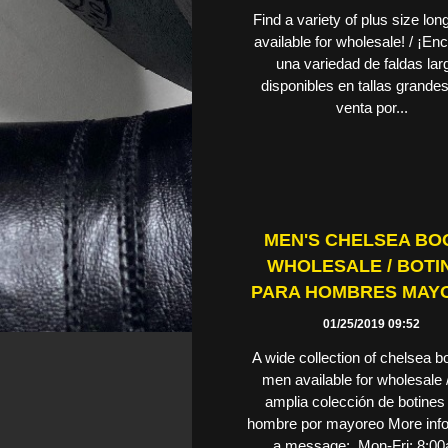
Find a variety of plus size long
available for wholesale! / ¡En
una variedad de faldas lar
disponibles en tallas grande
venta por...
MEN'S CHELSEA BO
WHOLESALE / BOTI
PARA HOMBRES MAY
01/25/2019 09:52
A wide collection of chelsea bo
men available for wholesale
amplia colección de botines
hombre por mayoreo More info
a message; Mon-Fri; 8:0