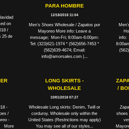
PARA HOMBRE
12/18/2018 11:04
Navidad
ed on
Men's Shoes Wholesale / Zapatos por
Men's
18 /
Mayoreo More info: Leave a
Ho
s 25 de
message; Mon-Fri; 8:00am-6:00pm:
info:
Tel: (323)621-1974 * (562)656-7453 *
8:00am
(562)639-4674; Email:
(562)
info@amorsales.com |...
HER
LONG SKIRTS -
ZAPA
WHOLESALE
/ B
10/01/2018 07:27
18 -
Wholesale Long skirts: Denim, Twill or
Zapat
oes /
corduroy. Wholesale only within the
shoes 
reo -
United States (Restrictions may apply)
ve
s. More
You may see all of our styles...
Mayore