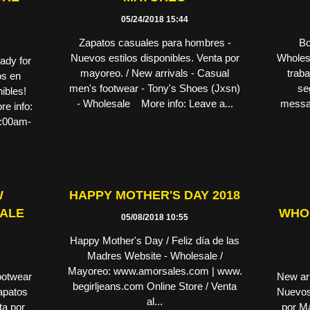
05/24/2018 15:44
Zapatos casuales para hombres -
Bo
Nuevos estilos disponibles. Venta por
Wholesa
ady for
mayoreo. / New arrivals - Casual
trab
os en
men's footwear - Tony's Shoes (Jxsn)
se
ibles!
- Wholesale More info: Leave a...
messa
re info:
8:00am-
W
HAPPY MOTHER'S DAY 2018
SALE
WHO
05/08/2018 10:55
Happy Mother's Day / Feliz día de las
Madres Website - Wholesale /
Mayoreo: www.amorsales.com | www.
ootwear
New arr
begirljeans.com Online Store / Venta
apatos
Nuevos 
al...
ta por
por 