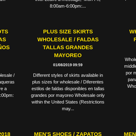
8:00am-6:00pm:...
OTS
PLUS SIZE SKIRTS
WH
AS
WHOLESALE / FALDAS
ÑOS
TALLAS GRANDES
MAYOREO
Whole
01/08/2019 09:59
middle
por m
lesale /
Different styles of skirts available in
pana
aqueras
plus sizes for wholesale / Diferentes
Whol
ve a
estilos de faldas disponibles en tallas
6:00pm:
grandes por mayoreo Wholesale only
within the United States (Restrictions
may...
2018
MEN'S SHOES / ZAPATOS
MEN