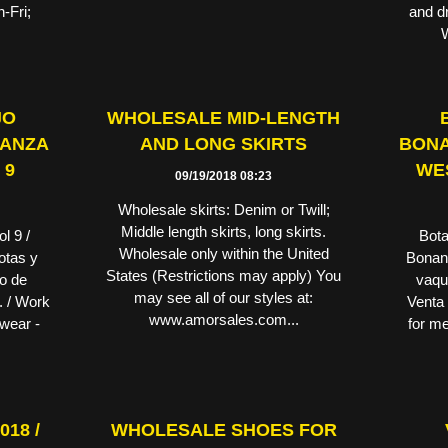
-Fri;
and d
W
JO
WHOLESALE MID-LENGTH
NANZA
AND LONG SKIRTS
BONA
 9
WE
09/19/2018 08:23
Wholesale skirts: Denim or Twill;
Middle length skirts, long skirts.
l 9 /
Bota
Wholesale only within the United
otas y
Bonan
States (Restrictions may apply) You
do de
vaqu
may see all of our styles at:
. / Work
Venta 
www.amorsales.com...
twear -
for m
18 /
WHOLESALE SHOES FOR