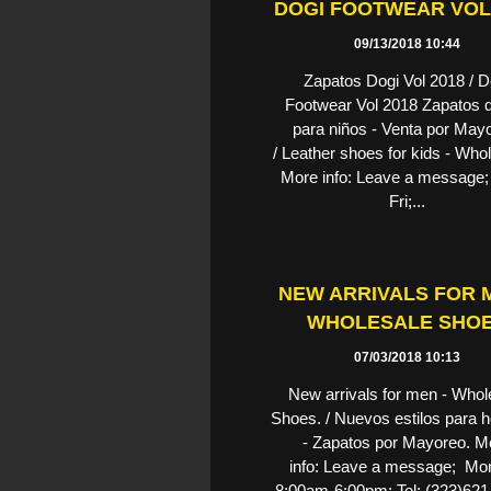
DOGI FOOTWEAR VOL
09/13/2018 10:44
Zapatos Dogi Vol 2018 / D
Footwear Vol 2018 Zapatos d
para niños - Venta por May
/ Leather shoes for kids - Wh
More info: Leave a message
Fri;...
NEW ARRIVALS FOR M
WHOLESALE SHO
07/03/2018 10:13
New arrivals for men - Whol
Shoes. / Nuevos estilos para
- Zapatos por Mayoreo. M
info: Leave a message; Mon
8:00am-6:00pm: Tel: (323)621