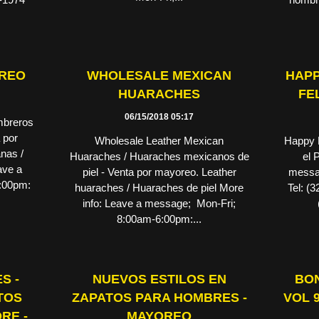
OREO
WHOLESALE MEXICAN
HAPP
HUARACHES
FE
06/15/2018 05:17
mbreros
 por
Wholesale Leather Mexican
Happy F
nas /
Huaraches / Huaraches mexicanos de
el 
ave a
piel - Venta por mayoreo. Leather
messa
:00pm:
huaraches / Huaraches de piel More
Tel: (
info: Leave a message; Mon-Fri;
8:00am-6:00pm:...
S -
NUEVOS ESTILOS EN
BO
TOS
ZAPATOS PARA HOMBRES -
VOL 
RE -
MAYOREO