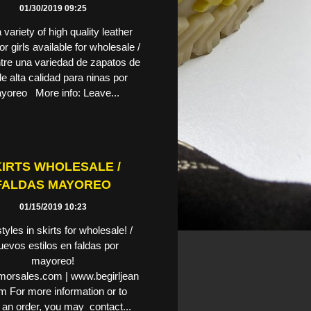
01/30/2019 09:25
 variety of high quality leather
r girls available for wholesale /
re una variedad de zapatos de
de alta calidad para ninas por
yoreo More info: Leave...
IRTS WHOLESALE /
FALDAS MAYOREO
01/15/2019 10:23
yles in skirts for wholesale! /
uevos estilos en faldas por
mayoreo!
orsales.com | www.begirljean
m For more information or to
 an order, you may contact...