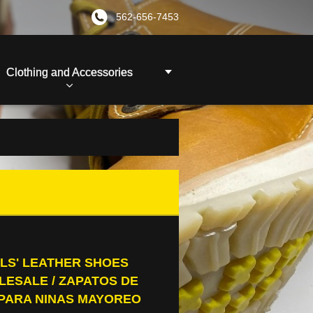
562-656-7453
Clothing and Accessories
RLS' LEATHER SHOES
ESALE / ZAPATOS DE
 PARA NINAS MAYOREO