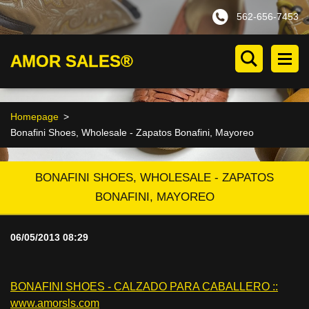
562-656-7453
AMOR SALES®
Homepage
>
Bonafini Shoes, Wholesale - Zapatos Bonafini, Mayoreo
BONAFINI SHOES, WHOLESALE - ZAPATOS
BONAFINI, MAYOREO
06/05/2013 08:29
BONAFINI SHOES - CALZADO PARA CABALLERO ::
www.amorsls.com