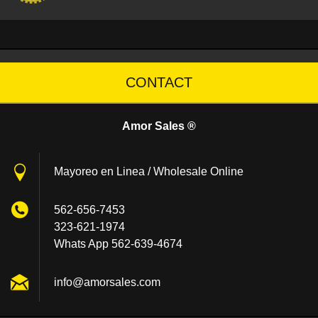
CONTACT
Amor Sales ®
Mayoreo en Linea / Wholesale Online
562-656-7453
323-621-1974
Whats App 562-639-4674
info@amo
rsales.c
om