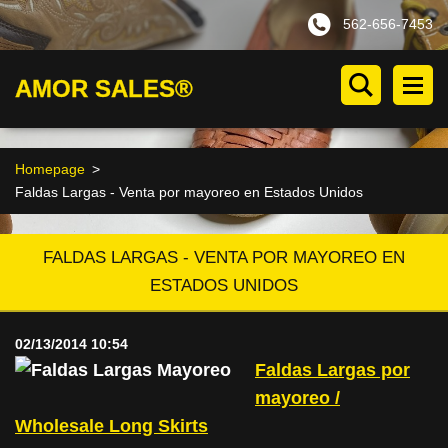
562-656-7453
AMOR SALES®
Homepage
>
Faldas Largas - Venta por mayoreo en Estados Unidos
FALDAS LARGAS - VENTA POR MAYOREO EN
ESTADOS UNIDOS
02/13/2014 10:54
Faldas Largas por
mayoreo /
Wholesale Long Skirts