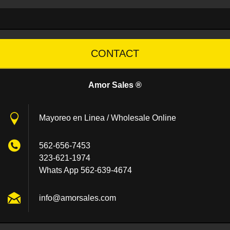
CONTACT
Amor Sales ®
Mayoreo en Linea / Wholesale Online
562-656-7453
323-621-1974
Whats App 562-639-4674
info@amo
rsales.c
om