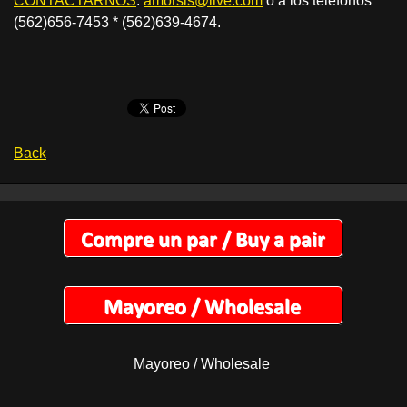
CONTACTARNOS
:
amorsls@live.com
o a los telefonos
(562)656-7453 * (562)639-4674.
Back
Mayoreo / Wholesale