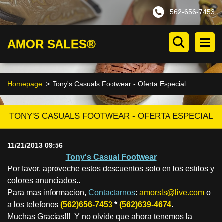
562-656-7453
AMOR SALES®
Homepage
>
Tony's Casuals Footwear - Oferta Especial
TONY'S CASUALS FOOTWEAR - OFERTA ESPECIAL
11/21/2013 09:56
Tony's Casual Footwear
Por favor, aproveche estos descuentos solo en los estilos y
colores anunciados..
Para mas informacion,
Contactarnos
:
amorsls@live.com
o
a los telefonos
(562)656-7453
*
(562)639-4674
.
Muchas Gracias!!! Y no olvide que ahora tenemos la