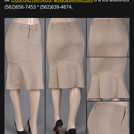
(562)656-7453 * (562)639-4674.