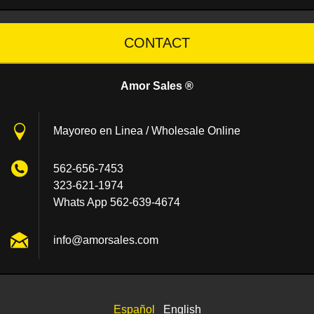
CONTACT
Amor Sales ®
Mayoreo en Linea / Wholesale Online
562-656-7453
323-621-1974
Whats App 562-639-4674
info@amo
rsales.c
om
Español
English