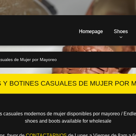
Homepage
Shoes
asuales de Mujer por Mayoreo
S Y BOTINES CASUALES DE MUJER POR 
nes casuales modernos de mujer disponibles por mayoreo / Endl
shoes and boots available for wholesale
os, favor de
CONTACTARNOS
de Lunes a Viernes de 8am a 6p