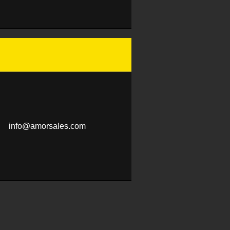
info@amo
rsales.c
om