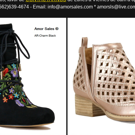
562)639-4674 - Email: info@amorsales.com * amorsls@live.co