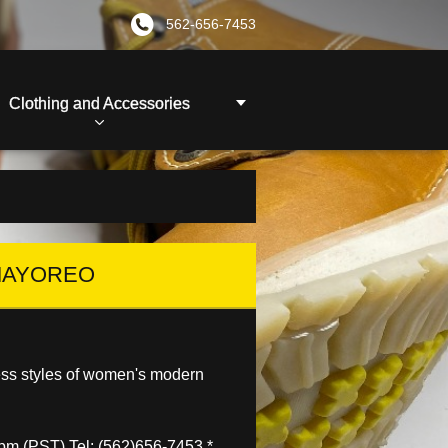
562-656-7453
Clothing and Accessories
MAYOREO
ess styles of women's modern
m (PST) Tel: (562)656-7453 *