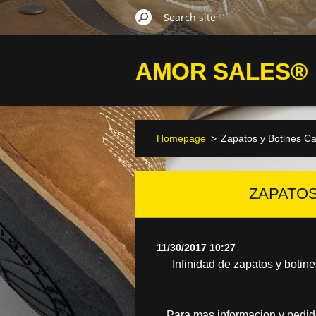
AMOR SALES®
Homepage
>
Zapatos y Botines C
ZAPATO
11/30/2017 10:27
Infinidad de zapatos y boti
Para mas informacion y pedid