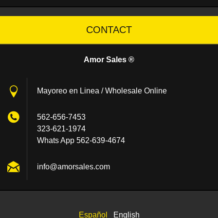
CONTACT
Amor Sales ®
Mayoreo en Linea / Wholesale Online
562-656-7453
323-621-1974
Whats App 562-639-4674
info@amo
rsales.c
om
Español
English