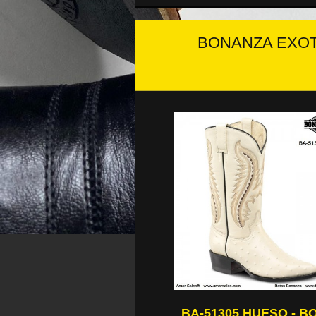
BONANZA EXOT
BA-51305 HUESO - B