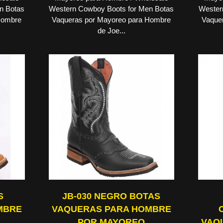
n Botas
Western Cowboy Boots for Men Botas
Wester
Hombre
Vaqueras por Mayoreo para Hombre
Vaque
de Joe...
S
JB-030 NEGRO BOTAS
MBRE
VAQUERAS PARA HOMBRE
POR MAYOREO
VAQ