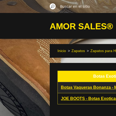
AMOR SALES®
Inicio
>
Zapatos
>
Zapatos para 
Botas Exoti
Botas Vaqueras Bonanza - 
JOE BOOTS - Botas Exotic