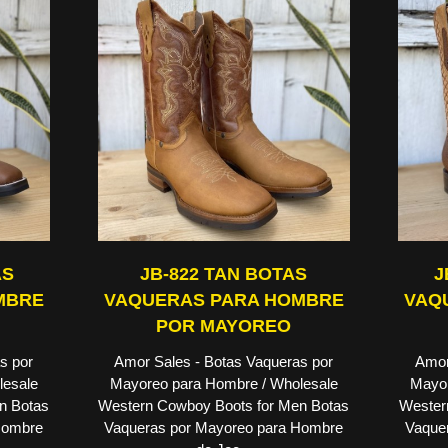
AS
JB-822 TAN BOTAS
J
MBRE
VAQUERAS PARA HOMBRE
VAQ
POR MAYOREO
s por
Amor Sales - Botas Vaqueras por
Amor
lesale
Mayoreo para Hombre / Wholesale
Mayor
n Botas
Western Cowboy Boots for Men Botas
Wester
Hombre
Vaqueras por Mayoreo para Hombre
Vaque