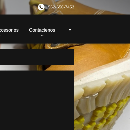
562-656-7453
ccesorios
Contactenos