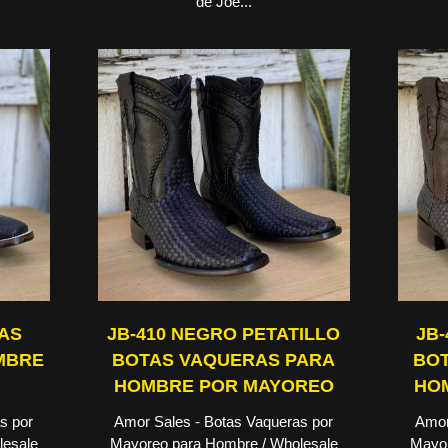
de Joe...
TAS
JB-410 NEGRO PETATILLO
JB-
MBRE
BOTAS VAQUERAS PARA
BOT
HOMBRE POR MAYOREO
HO
s por
Amor Sales - Botas Vaqueras por
Amor
lesale
Mayoreo para Hombre / Wholesale
Mayor