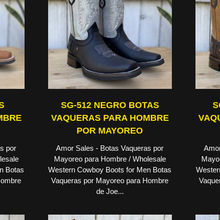
S
SG-512 NEGRO BOTAS
S
MBRE
VAQUERAS PARA HOMBRE
VAQ
POR MAYOREO
s por
Amor Sales - Botas Vaqueras por
Amor
lesale
Mayoreo para Hombre / Wholesale
Mayor
n Botas
Western Cowboy Boots for Men Botas
Wester
Hombre
Vaqueras por Mayoreo para Hombre
Vaque
de Joe...