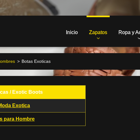
Inicio
Zapatos
Ropa y A
Hombres
>
Botas Exoticas
cas / Exotic Boots
Moda Exotica
as para Hombre