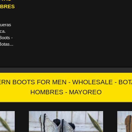
MBRES
ueras
ca.
oots -
Botas...
ERN BOOTS FOR MEN - WHOLESALE - BO
HOMBRES - MAYOREO