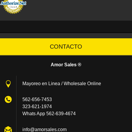
CONTACTO
Amor Sales ®
Mayoreo en Linea / Wholesale Online
562-656-7453
323-621-1974
Whats App 562-639-4674
info@amo
rsales.c
om