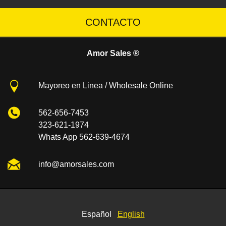
CONTACTO
Amor Sales ®
Mayoreo en Linea / Wholesale Online
562-656-7453
323-621-1974
Whats App 562-639-4674
info@amo
rsales.c
om
Español
English