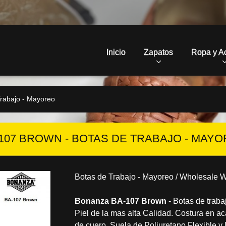
Inicio
Zapatos
Ropa y A
rabajo - Mayoreo
107 BROWN - BOTAS DE TRABAJO - MAY
Botas de Trabajo - Mayoreo / Wholesale W
Bonanza BA-107 Brown
- Botas de traba
Piel de la mas alta Calidad. Costura en a
de cuero. Suela de Poliuretano Flexible y 