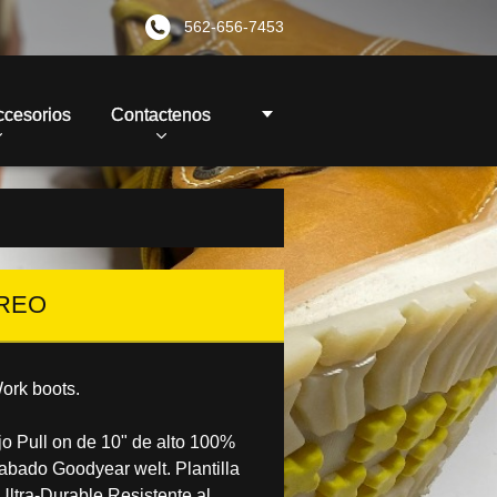
562-656-7453
ccesorios
Contactenos
OREO
ork boots.
jo Pull on de 10" de alto 100%
cabado Goodyear welt. Plantilla
Ultra-Durable Resistente al