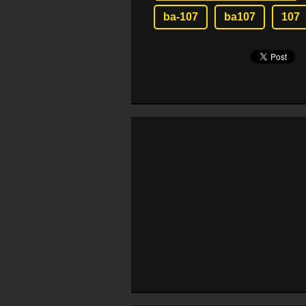
ba-107
ba107
107