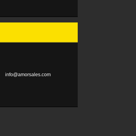
info@amo
rsales.c
om