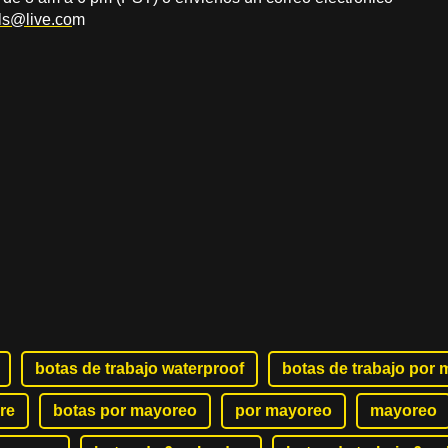
ls@live.co
m
botas de trabajo waterproof
botas de trabajo por
re
botas por mayoreo
por mayoreo
mayoreo