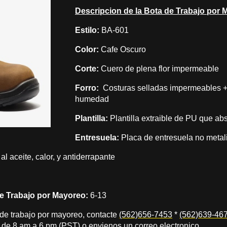
Descripcion de la Bota de Trabajo por 
Estilo:
BA-601
Color:
Cafe Oscuro
Corte:
Cuero de plena flor impermeable
Forro:
Costuras
sella
das impermeables + 
humedad
Plantilla:
Plantilla extraible de PU que ab
Entresuela:
Placa de entresuela no metali
al aceite, calor, y antiderrapante
de Trabajo por Mayoreo:
6-13
 de trabajo por mayoreo, contacte
(562)656-7453
*
(562)639-46
de 8 am a 6 pm (PST) o envienos un correo electronico