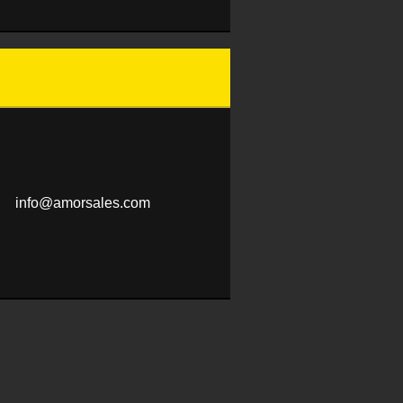
info@amo
rsales.c
om