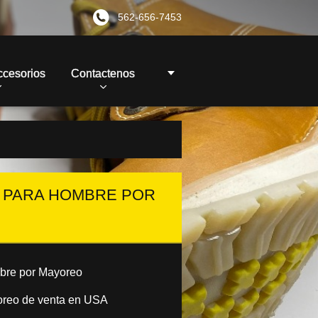
562-656-7453
ccesorios
Contactenos
O PARA HOMBRE POR
bre por Mayoreo
oreo de venta en USA