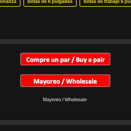
bonanza
botas de 6 pulgadas
botas de trabajo 6 p
Mayoreo / Wholesale