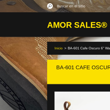
AMOR SALES®
Inicio
>
BA-601 Cafe Oscuro 6" Wat
BA-601 CAFE OSCU