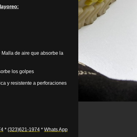
Mayoreo:
Malla de aire que absorbe la
sorbe los golpes
ca y resistente a perforaciones
74
*
(323)621-1974
*
Whats App