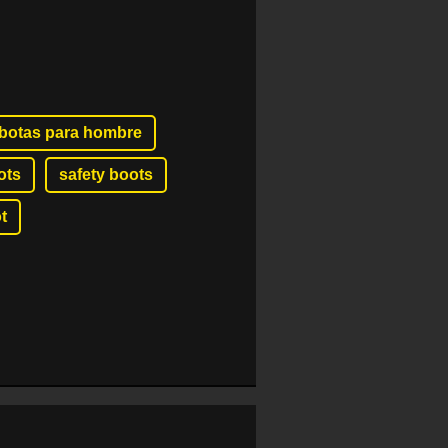
botas para hombre
ots
safety boots
t