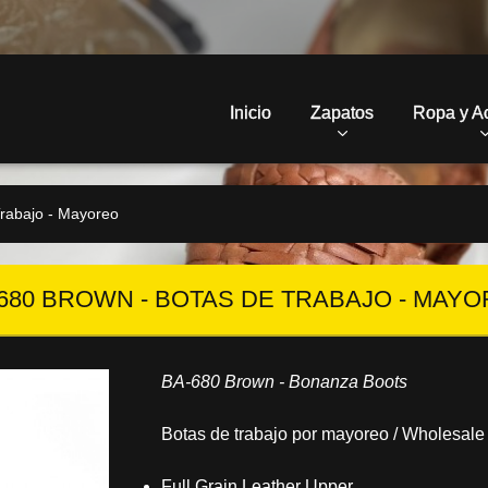
Inicio
Zapatos
Ropa y A
rabajo - Mayoreo
680 BROWN - BOTAS DE TRABAJO - MAY
BA-680 Brown - Bonanza Boots
Botas de trabajo por mayoreo / Wholesale
Full Grain Leather Upper