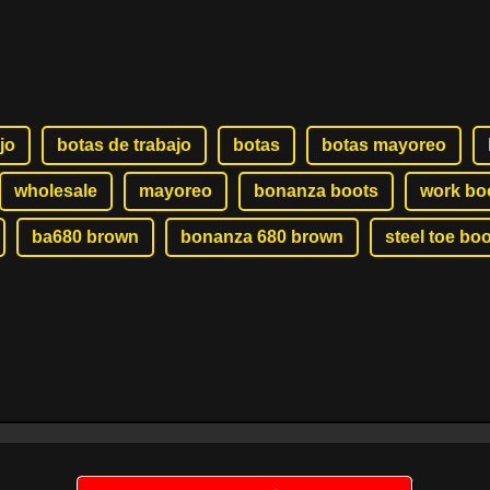
jo
botas de trabajo
botas
botas mayoreo
wholesale
mayoreo
bonanza boots
work bo
ba680 brown
bonanza 680 brown
steel toe boo