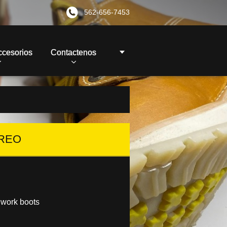
562-656-7453
ccesorios
Contactenos
OREO
 work boots