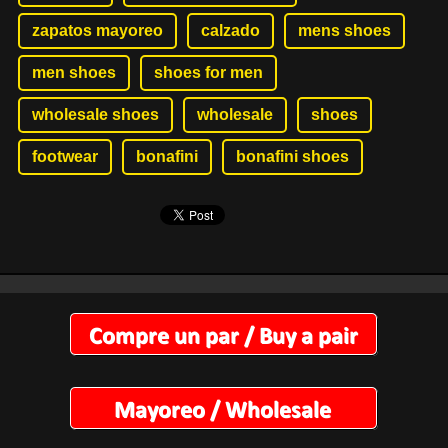
zapatos mayoreo
calzado
mens shoes
men shoes
shoes for men
wholesale shoes
wholesale
shoes
footwear
bonafini
bonafini shoes