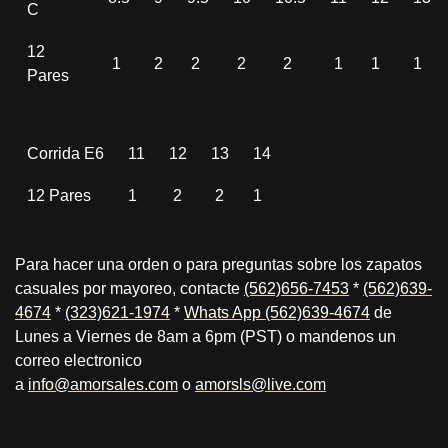
C
12
1
2
2
2
2
1
1
1
Pares
Corrida E6
11
12
13
14
12 Pares
1
2
2
1
Para hacer una orden o para preguntas sobre los zapatos
casuales por mayoreo, contacte
(562)656-7453
*
(562)639-
4674
*
(323)621-1974
*
Whats App (562)639-4674
de
Lunes a Viernes de 8am a 6pm (PST) o mandenos un
correo electronico
a
info@amorsales.com
o
amorsls@live.com