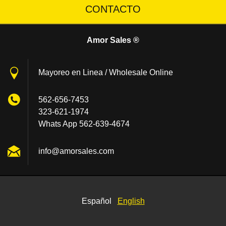
CONTACTO
Amor Sales ®
Mayoreo en Linea / Wholesale Online
562-656-7453
323-621-1974
Whats App 562-639-4674
info@amo
rsales.c
om
Español
English
© 2007 - 2024 Amor Sales® - All Rights Reserved.