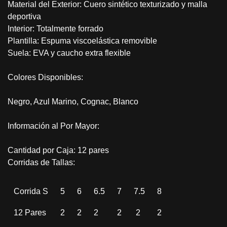
Material del Exterior: Cuero sintético texturizado y malla
deportiva
Interior: Totalmente forrado
Plantilla: Espuma viscoelástica removible
Suela: EVA y caucho extra flexible
Colores Disponibles:
Negro, Azul Marino, Cognac, Blanco
Información al Por Mayor:
Cantidad por Caja: 12 pares
Corridas de Tallas:
Corrida S
5
6
6.5
7
7.5
8
12 Pares
2
2
2
2
2
2