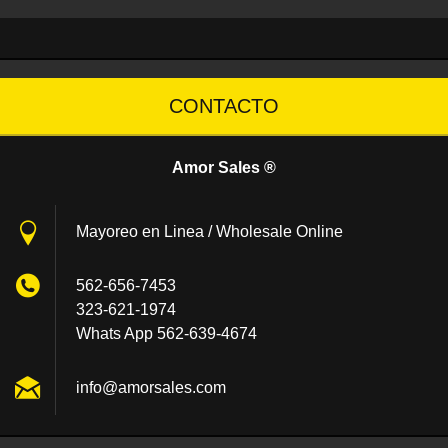
CONTACTO
Amor Sales ®
Mayoreo en Linea / Wholesale Online
562-656-7453
323-621-1974
Whats App 562-639-4674
info@amo
rsales.c
om