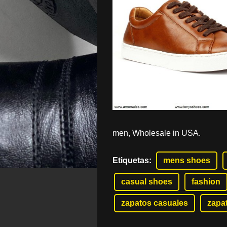
men, Wholesale in USA.
Etiquetas
:
mens shoes
casual shoes
fashion
zapatos casuales
zapa