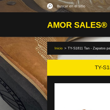
AMOR SALES®
Inicio
>
TY-S1811 Tan - Zapatos p
TY-S