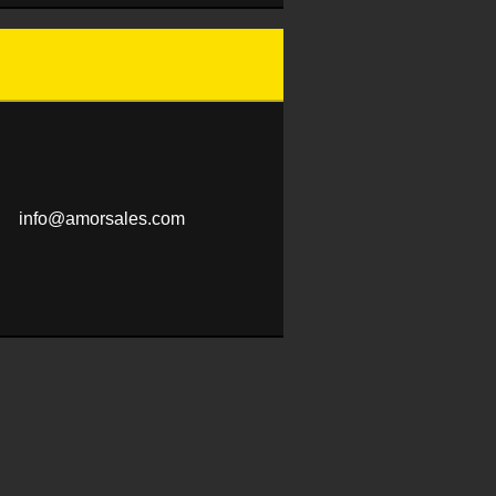
info@amo
rsales.c
om