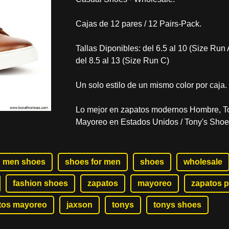
Cajas de 12 pares / 12 Pairs-Pack.
Tallas Diponibles: del 6.5 al 10 (Size Run 
del 8.5 al 13 (Size Run C)
Un solo estilo de un mismo color por caja.
Lo mejor en zapatos modernos Hombre, To
Mayoreo en Estados Unidos / Tony's Shoes
men shoes
shoes for men
shoes
wholesale
fashion shoes
zapatos
mayoreo
zapatos 
tos mayoreo
jaxson
tonys
tonys shoes