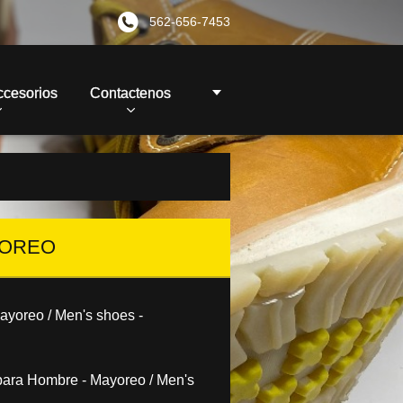
562-656-7453
ccesorios
Contactenos
YOREO
ayoreo /
Men's shoes -
para Hombre - Mayoreo / Men's