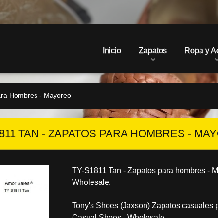
Inicio
Zapatos
Ropa y A
ara Hombres - Mayoreo
1811 TAN - ZAPATOS PARA HOMBRES - MA
TY-S1811 Tan -
Zapatos para hombres - M
Wholesale.
Tony's Shoes (Jaxson) Zapatos casuales 
Casual Shoes - Wholesale.