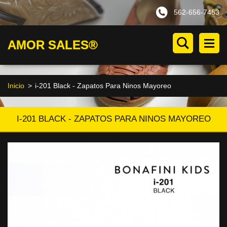
562-656-7453
AMOR SALES®
Inicio
>
i-201 Black - Zapatos Para Ninos Mayoreo
I-201 BLACK - ZAPATOS PARA NINOS MAYOREO