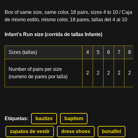
Box of same size, same color, 18 pairs, sizes 4 to 10 / Caja
de mismo estilo, mismo color, 18 pares, tallas del 4 al 10
Infant's Run size (corrida de tallas Infante)
Sizes (tallas)
4
5
6
7
8
Number of pairs per size
2
2
2
2
2
(numero de pares por talla)
Etiquetas
:
bautizo
baptism
zapatos de vestir
dress shoes
bonafini