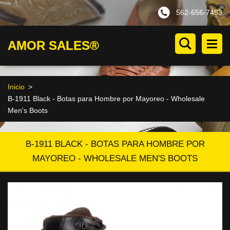
562-656-7453
AMOR SALES®
Inicio
>
B-1911 Black - Botas para Hombre por Mayoreo - Wholesale
Men's Boots
B-1911 BLACK - BOTAS PARA HOMBRE POR
MAYOREO - WHOLESALE MEN'S BOOTS