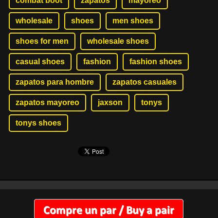
combat boot
zapatos
mayoreo
wholesale
shoes
men shoes
shoes for men
wholesale shoes
casual shoes
fashion
fashion shoes
zapatos para hombre
zapatos casuales
zapatos mayoreo
jaxson
tonys
tonys shoes