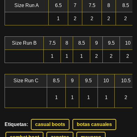
Size Run A
6.5
7
7.5
8
8.5
1
2
2
2
2
Size Run B
7.5
8
8.5
9
9.5
10
1
1
1
2
2
2
Size Run C
8.5
9
9.5
10
10.5
1
1
1
1
2
Etiquetas
:
casual boots
botas casuales