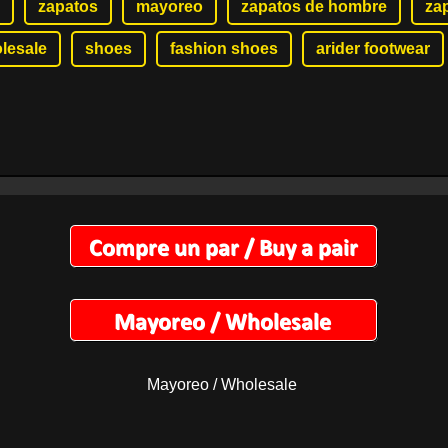
zapatos
mayoreo
zapatos de hombre
za
lesale
shoes
fashion shoes
arider footwear
Mayoreo / Wholesale