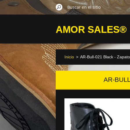
AMOR SALES®
Inicio
>
AR-Bull-021 Black - Zapat
AR-BULL