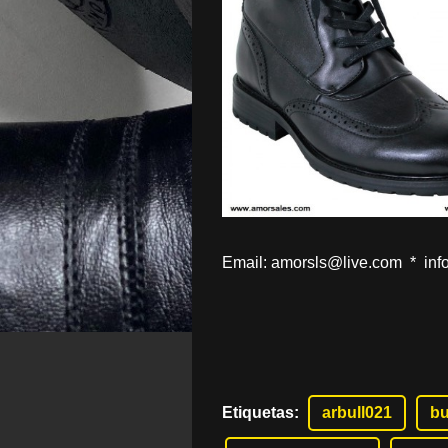
Email: amorsls@live.com * in
Etiquetas
:
arbull021
bu