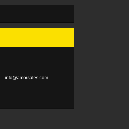
info@amo
rsales.c
om