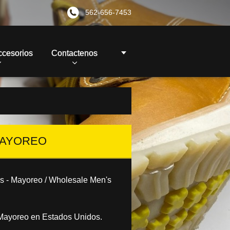
562-656-7453
ccesorios
Contactenos
 MAYOREO
s - Mayoreo / Wholesale Men's
Mayoreo en Estados Unidos.