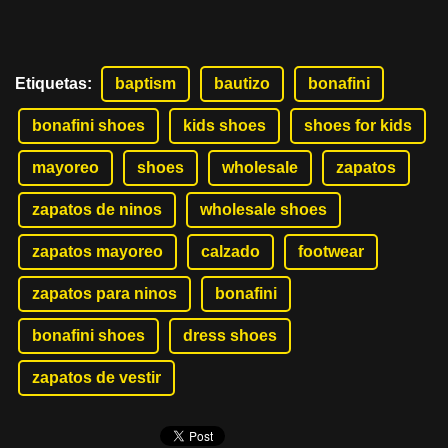
Etiquetas
:
baptism
bautizo
bonafini
bonafini shoes
kids shoes
shoes for kids
mayoreo
shoes
wholesale
zapatos
zapatos de ninos
wholesale shoes
zapatos mayoreo
calzado
footwear
zapatos para ninos
bonafini
bonafini shoes
dress shoes
zapatos de vestir