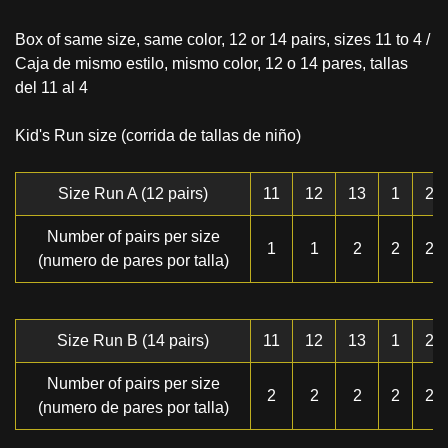
Box of same size, same color, 12 or 14 pairs, sizes 11 to 4 /
Caja de mismo estilo, mismo color, 12 o 14 pares, tallas
del 11 al 4
Kid's Run size (corrida de tallas de niño)
Size Run A (12 pairs)
11
12
13
1
2
Number of pairs per size
1
1
2
2
2
(numero de pares por talla)
Size Run B (14 pairs)
11
12
13
1
2
Number of pairs per size
2
2
2
2
2
(numero de pares por talla)