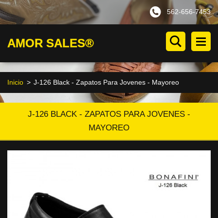
562-656-7453
AMOR SALES®
Inicio
>
J-126 Black - Zapatos Para Jovenes - Mayoreo
J-126 BLACK - ZAPATOS PARA JOVENES -
MAYOREO