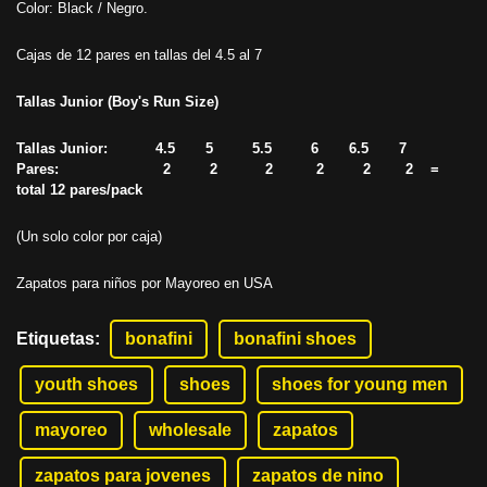
Color: Black / Negro.
Cajas de 12 pares en tallas del 4.5 al 7
Tallas Junior (Boy's Run Size)
Tallas Junior: 4.5 5 5.5 6 6.5 7
Pares: 2 2 2 2 2 2 =
total 12 pares/pack
(Un solo color por caja)
Zapatos para niños por Mayoreo en USA
Etiquetas
:
bonafini
bonafini shoes
youth shoes
shoes
shoes for young men
mayoreo
wholesale
zapatos
zapatos para jovenes
zapatos de nino