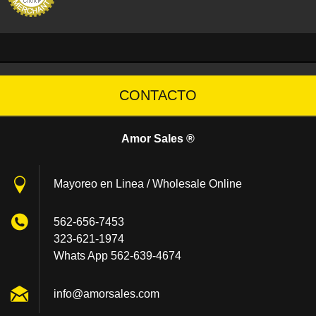
CONTACTO
Amor Sales ®
Mayoreo en Linea / Wholesale Online
562-656-7453
323-621-1974
Whats App 562-639-4674
info@amo
rsales.c
om