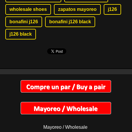
wholesale shoes
zapatos mayoreo
j126
bonafini j126
bonafini j126 black
j126 black
Mayoreo / Wholesale