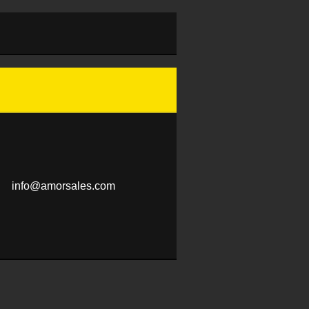
info@amo
rsales.c
om