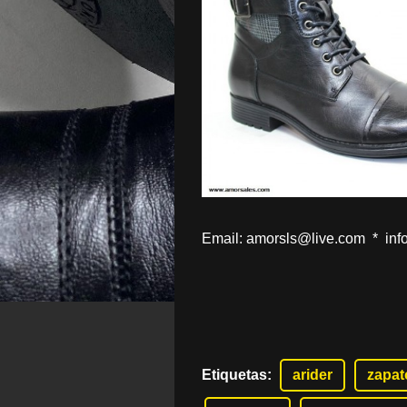
Email: amorsls@live.com * in
Etiquetas
:
arider
zapat