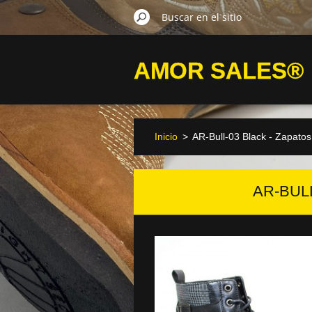
AMOR SALES®
Inicio
>
AR-Bull-03 Black - Zapato
AR-BUL