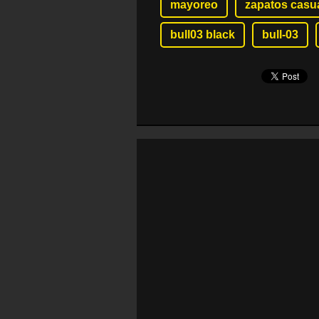
mayoreo
zapatos casu
bull03 black
bull-03