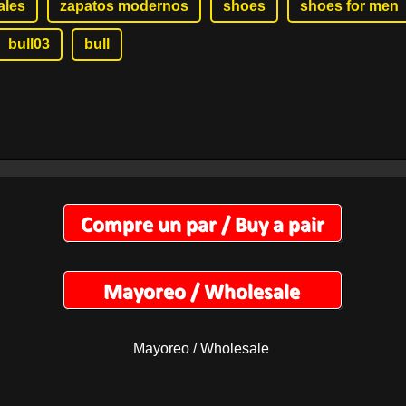
ales
zapatos modernos
shoes
shoes for men
bull03
bull
Mayoreo / Wholesale