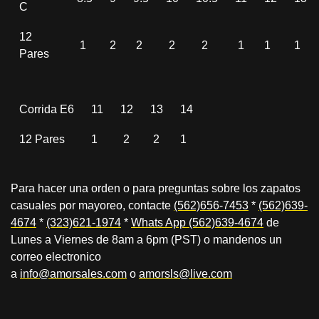
C
12
1
2
2
2
2
1
1
1
Pares
Corrida E6
11
12
13
14
12 Pares
1
2
2
1
Para hacer una orden o para preguntas sobre los zapatos
casuales por mayoreo, contacte
(562)656-7453
*
(562)639-
4674
*
(323)621-1974
*
Whats App (562)639-4674
de
Lunes a Viernes de 8am a 6pm (PST) o mandenos un
correo electronico
a
info@amorsales.com
o
amorsls@live.com