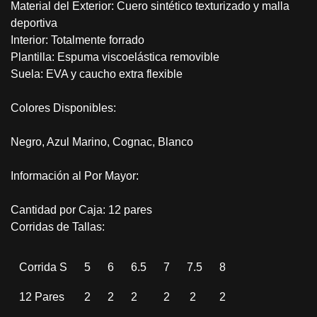
Material del Exterior: Cuero sintético texturizado y malla
deportiva
Interior: Totalmente forrado
Plantilla: Espuma viscoelástica removible
Suela: EVA y caucho extra flexible
Colores Disponibles:
Negro, Azul Marino, Cognac, Blanco
Información al Por Mayor:
Cantidad por Caja: 12 pares
Corridas de Tallas:
Corrida S
5
6
6.5
7
7.5
8
12 Pares
2
2
2
2
2
2