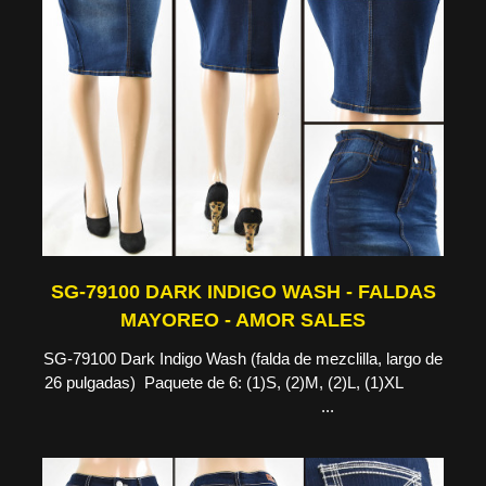
SG-79100 DARK INDIGO WASH - FALDAS
MAYOREO - AMOR SALES
SG-79100 Dark Indigo Wash (falda de mezclilla, largo de
26 pulgadas) Paquete de 6: (1)S, (2)M, (2)L, (1)XL
...