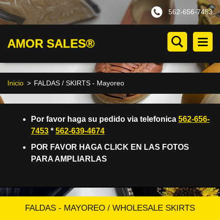
562-656-7453
AMOR SALES®
Inicio
>
FALDAS / SKIRTS - Mayoreo
Por favor haga su pedido via telefonica
562-656-
7453
*
562-639-4674
POR FAVOR HAGA CLICK EN LAS FOTOS
PARA AMPLIARLAS
FALDAS - MAYOREO / WHOLESALE SKIRTS