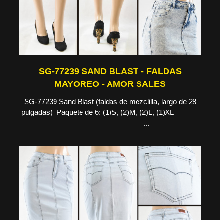
SG-77239 SAND BLAST - FALDAS
MAYOREO - AMOR SALES
SG-77239 Sand Blast (faldas de mezclilla, largo de 28
pulgadas) Paquete de 6: (1)S, (2)M, (2)L, (1)XL
...