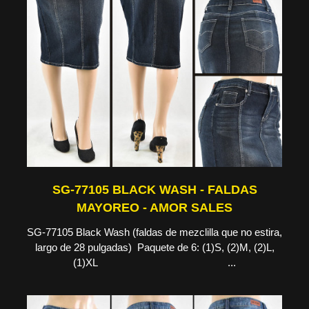
SG-77105 BLACK WASH - FALDAS
MAYOREO - AMOR SALES
SG-77105 Black Wash (faldas de mezclilla que no estira,
largo de 28 pulgadas) Paquete de 6: (1)S, (2)M, (2)L,
(1)XL ...