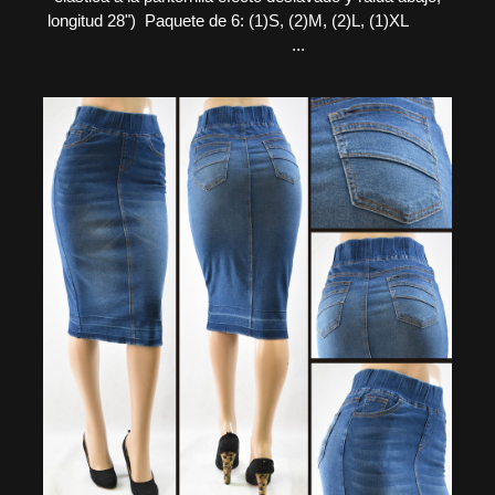
longitud 28") Paquete de 6: (1)S, (2)M, (2)L, (1)XL
...