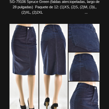
SG-79106 Spruce Green (faldas aterciopeladas, largo de
28 pulgadas) Paquete de 12: (1)XS, (2)S, (2)M, (3)L,
(2)XL, (2)2XL ...