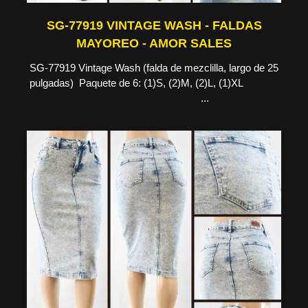
SG-77919 VINTAGE WASH - FALDAS
MAYOREO - AMOR SALES
SG-77919 Vintage Wash (falda de mezclilla, largo de 25
pulgadas) Paquete de 6: (1)S, (2)M, (2)L, (1)XL
...