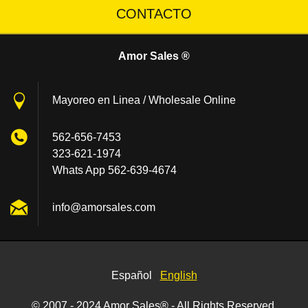
CONTACTO
Amor Sales ®
Mayoreo en Linea / Wholesale Online
562-656-7453
323-621-1974
Whats App 562-639-4674
info@amo
rsales.c
om
Español
English
© 2007 - 2024 Amor Sales® - All Rights Reserved.