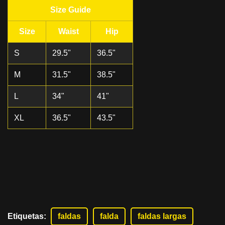
Size Guide
Size
Waist
Hip
S
29.5"
36.5"
M
31.5"
38.5"
L
34"
41"
XL
36.5"
43.5"
Etiquetas
:
faldas
falda
faldas largas