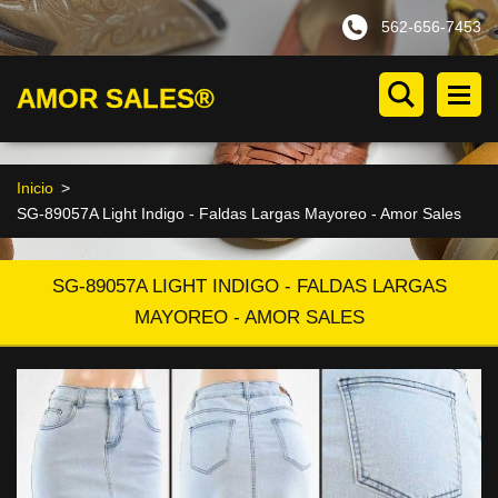
562-656-7453
AMOR SALES®
Inicio
>
SG-89057A Light Indigo - Faldas Largas Mayoreo - Amor Sales
SG-89057A LIGHT INDIGO - FALDAS LARGAS
MAYOREO - AMOR SALES