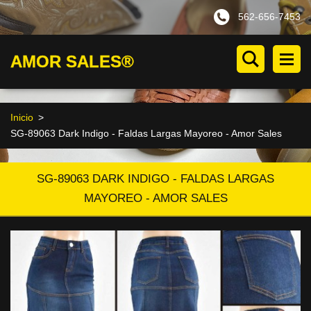
562-656-7453
AMOR SALES®
Inicio
>
SG-89063 Dark Indigo - Faldas Largas Mayoreo - Amor Sales
SG-89063 DARK INDIGO - FALDAS LARGAS
MAYOREO - AMOR SALES