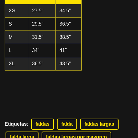
XS
27.5"
34.5"
S
29.5"
36.5"
M
31.5"
38.5"
L
34"
41"
XL
36.5"
43.5"
Etiquetas
:
faldas
falda
faldas largas
falda larga
faldas largas por mayoreo