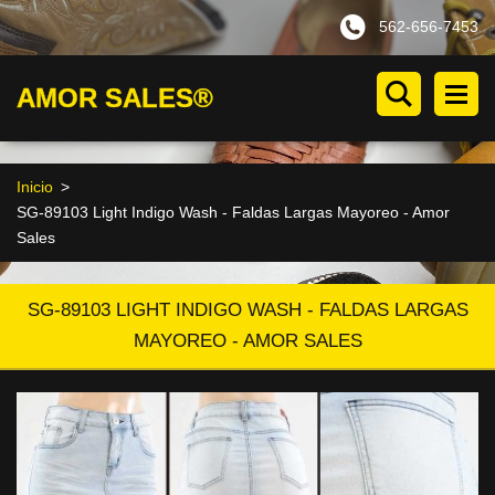
562-656-7453
AMOR SALES®
Inicio
>
SG-89103 Light Indigo Wash - Faldas Largas Mayoreo - Amor
Sales
SG-89103 LIGHT INDIGO WASH - FALDAS LARGAS
MAYOREO - AMOR SALES