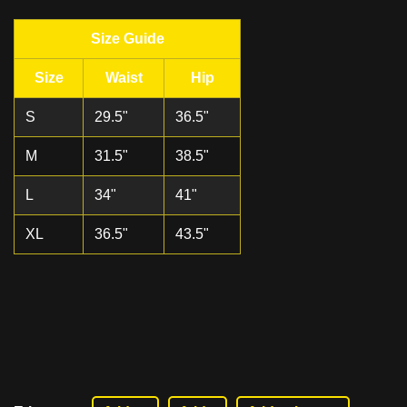
Size Guide
Size
Waist
Hip
S
29.5"
36.5"
M
31.5"
38.5"
L
34"
41"
XL
36.5"
43.5"