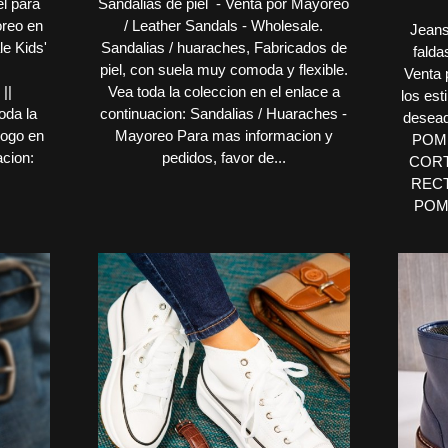
el para
Sandalias de piel - Venta por Mayoreo
oreo en
/ Leather Sandals - Wholesale.
Jeans
e Kids'
Sandalias / huaraches, Fabricados de
falda
piel, con suela muy comoda y flexible.
Venta 
||
Vea toda la coleccion en el enlace a
los esti
oda la
continuacion: Sandalias / Huaraches -
desea
logo en
Mayoreo Para mas informacion y
POMP
acion:
pedidos, favor de...
CORT
RECT
POM