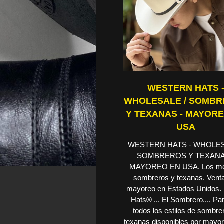
WESTERN HATS 
WHOLESALE / SOMB
Y TEXANAS - MAYOR
USA
WESTERN HATS - WHOLES
SOMBREROS Y TEXANA
MAYOREO EN USA. Los me
sombreros y texanas. Vent
mayoreo en Estados Unidos.
Hats® ... El Sombrero.... Pa
todos los estilos de sombre
texanas disponibles por mayor