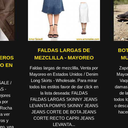
-
FALDAS LARGAS DE
BOT
REROS
MEZCLILLA - MAYOREO
MU
EO EN
Faldas largas de mezclilla. Venta por
Zapa
Mayoreo en Estados Unidos / Denim
Mayor
Long Skirts - Wholesale. Para mirar
Vaqu
ALE /
todos los estilos favor de dar click en
damas,
S -
la lista deseada: FALDAS
de l
jores
FALDAS LARGAS SKINNY JEANS
todos l
a por
LEVANTA POMPIS SKINNY JEANS
o desca
 Rocha
JEANS CORTE DE BOTA JEANS
hacer
ra ver
CORTE RECTO CAPRI JEANS
ros y
LEVANTA...
eo, vea