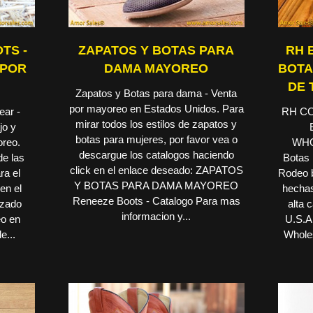
TS -
ZAPATOS Y BOTAS PARA
RH 
 POR
DAMA MAYOREO
BOTA
DE 
Zapatos y Botas para dama - Venta
por mayoreo en Estados Unidos. Para
ear -
RH C
mirar todos los estilos de zapatos y
jo y
botas para mujeres, por favor vea o
oreo.
WHO
descargue los catalogos haciendo
de las
Botas 
click en el enlace deseado: ZAPATOS
ra el
Rodeo b
Y BOTAS PARA DAMA MAYOREO
en el
hechas
Reneeze Boots - Catalogo Para mas
lzado
alta 
informacion y...
eo en
U.S.A.
e...
Wholes