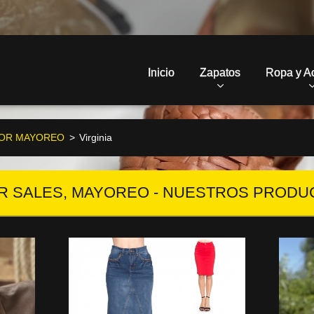
Inicio
Zapatos
Ropa y A
POR MAYOREO
>
Virginia
R SALES, MAYOREO - NUESTROS PRODU