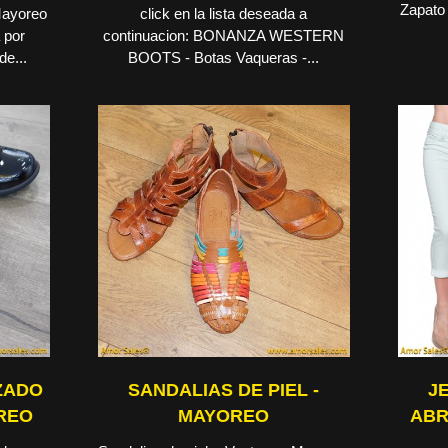
Zapato
Mayoreo
click en la lista deseada a
 por
continuacion: BONANZA WESTERN
e...
BOOTS - Botas Vaqueras -...
LZADO
SANDALIAS DE PIEL -
J
OREO
MAYOREO
ABR