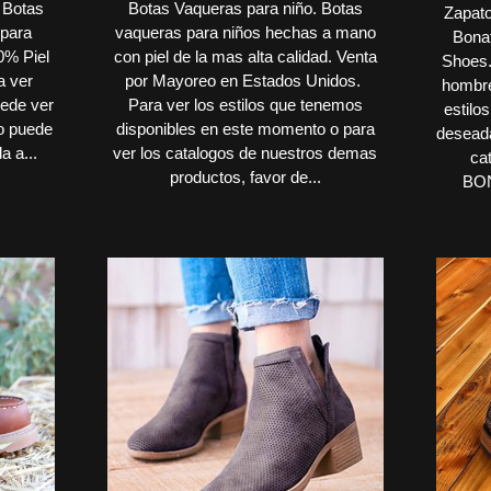
 Botas
Botas Vaqueras para niño. Botas
Zapato
 para
vaqueras para niños hechas a mano
Bonaf
0% Piel
con piel de la mas alta calidad. Venta
Shoes.
a ver
por Mayoreo en Estados Unidos.
hombre
uede ver
Para ver los estilos que tenemos
estilos
 o puede
disponibles en este momento o para
deseada
a a...
ver los catalogos de nuestros demas
cat
productos, favor de...
BON