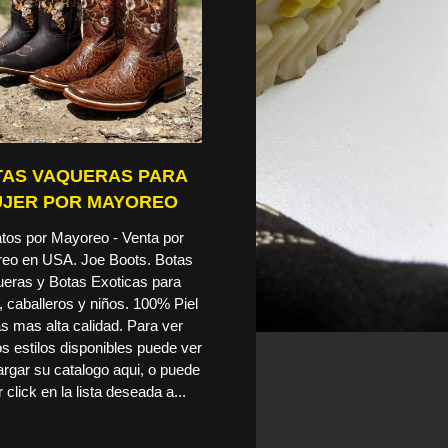
AS VAQUERAS PARA
JER POR MAYOREO
tos por Mayoreo - Venta por
eo en USA. Joe Boots. Botas
eras y Botas Exoticas para
 caballeros y niños. 100% Piel
as mas alta calidad. Para ver
os estilos disponibles puede ver
rgar su catalogo aqui, o puede
 click en la lista deseada a...