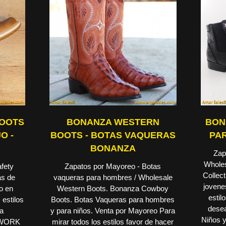
BOOTS
BONANZA WESTERN
BONA
O -
BOOTS - BOTAS VAQUERAS
PAR
BONANZA
Zap
Wholes
afety
Zapatos por Mayoreo - Botas
Collec
as de
vaqueras para hombres / Wholesale
jovene
o en
Western Boots. Bonanza Cowboy
estilo
 estilos
Boots. Botas Vaqueras para hombres
dese
 a
y para niños. Venta por Mayoreo Para
Niños 
L WORK
mirar todos los estilos favor de hacer