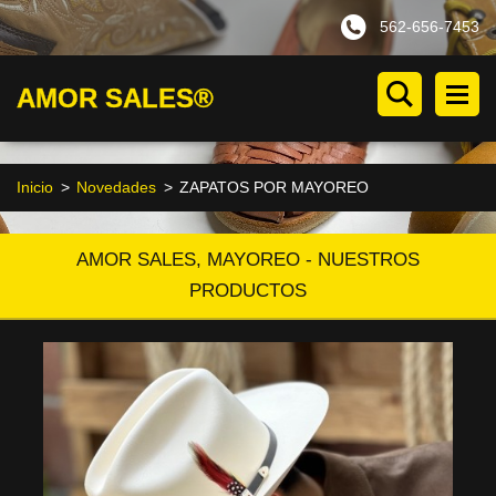
562-656-7453
AMOR SALES®
Inicio
>
Novedades
>
ZAPATOS POR MAYOREO
AMOR SALES, MAYOREO - NUESTROS
PRODUCTOS