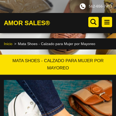
562-656-7453
AMOR SALES®
Inicio
>
Mata Shoes - Calzado para Mujer por Mayoreo
MATA SHOES - CALZADO PARA MUJER POR
MAYOREO