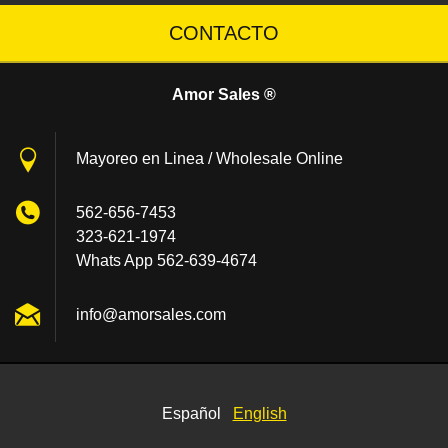
CONTACTO
Amor Sales ®
Mayoreo en Linea / Wholesale Online
562-656-7453
323-621-1974
Whats App 562-639-4674
info@amo
rsales.c
om
Español
English