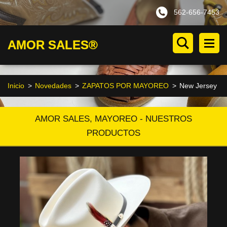
562-656-7453
AMOR SALES®
Inicio
>
Novedades
>
ZAPATOS POR MAYOREO
>
New Jersey
AMOR SALES, MAYOREO - NUESTROS
PRODUCTOS