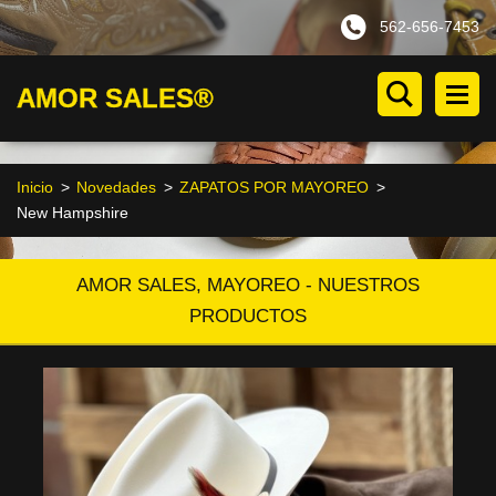
562-656-7453
AMOR SALES®
Inicio
>
Novedades
>
ZAPATOS POR MAYOREO
>
New Hampshire
AMOR SALES, MAYOREO - NUESTROS
PRODUCTOS