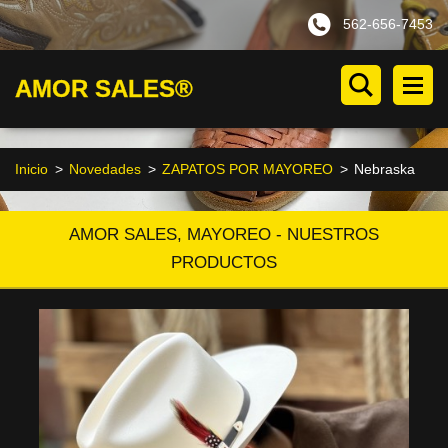
562-656-7453
AMOR SALES®
Inicio
>
Novedades
>
ZAPATOS POR MAYOREO
>
Nebraska
AMOR SALES, MAYOREO - NUESTROS
PRODUCTOS