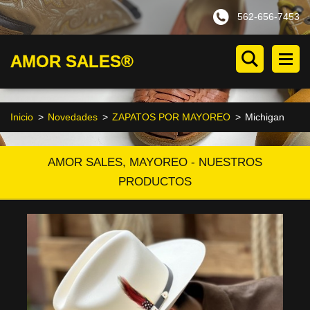
562-656-7453
AMOR SALES®
Inicio
>
Novedades
>
ZAPATOS POR MAYOREO
>
Michigan
AMOR SALES, MAYOREO - NUESTROS
PRODUCTOS