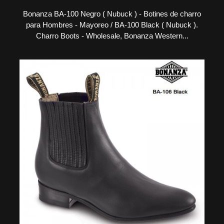
Bonanza BA-100 Negro ( Nubuck ) - Botines de charro
para Hombres - Mayoreo / BA-100 Black ( Nubuck ).
Charro Boots - Wholesale, Bonanza Western...