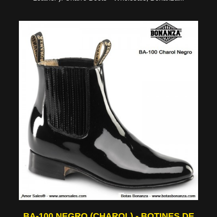
BA-100 NEGRO (CHAROL) - BOTINES DE