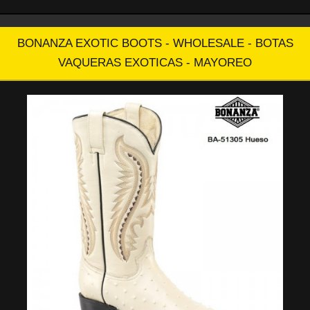
BONANZA EXOTIC BOOTS - WHOLESALE - BOTAS
VAQUERAS EXOTICAS - MAYOREO