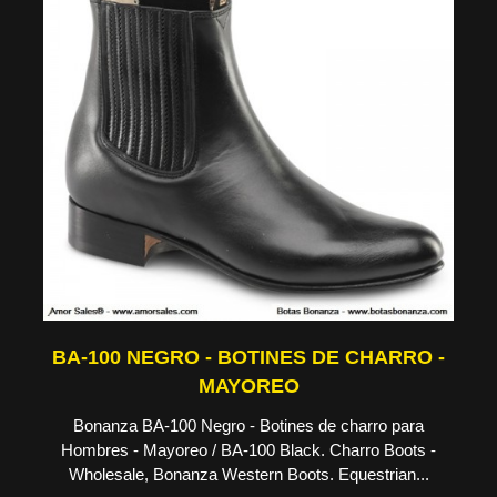
BA-100 NEGRO - BOTINES DE CHARRO -
MAYOREO
Bonanza BA-100 Negro - Botines de charro para
Hombres - Mayoreo / BA-100 Black. Charro Boots -
Wholesale, Bonanza Western Boots. Equestrian...