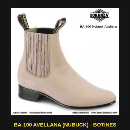
BA-100 AVELLANA (NUBUCK) - BOTINES