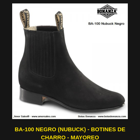
BA-100 NEGRO (NUBUCK) - BOTINES DE
CHARRO - MAYOREO