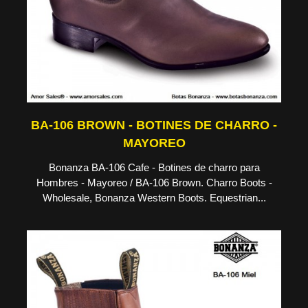
BA-106 BROWN - BOTINES DE CHARRO -
MAYOREO
Bonanza BA-106 Cafe - Botines de charro para
Hombres - Mayoreo / BA-106 Brown. Charro Boots -
Wholesale, Bonanza Western Boots. Equestrian...