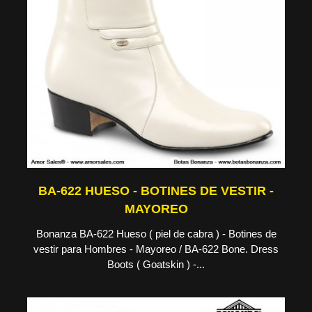
BA-622 HUESO - BOTINES DE VESTIR -
MAYOREO
Bonanza BA-622 Hueso ( piel de cabra ) - Botines de
vestir para Hombres - Mayoreo / BA-622 Bone. Dress
Boots ( Goatskin ) -...