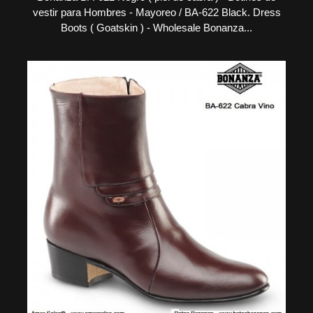
vestir para Hombres - Mayoreo / BA-622 Black. Dress
Boots ( Goatskin ) - Wholesale Bonanza...