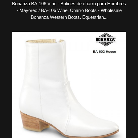
Bonanza BA-106 Vino - Botines de charro para Hombres
- Mayoreo / BA-106 Wine. Charro Boots - Wholesale
Bonanza Western Boots. Equestrian...