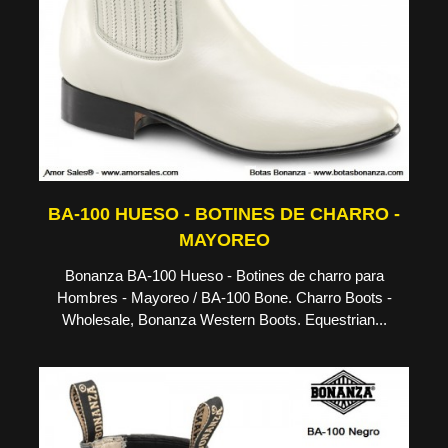
BA-100 HUESO - BOTINES DE CHARRO -
MAYOREO
Bonanza BA-100 Hueso - Botines de charro para
Hombres - Mayoreo / BA-100 Bone. Charro Boots -
Wholesale, Bonanza Western Boots. Equestrian...