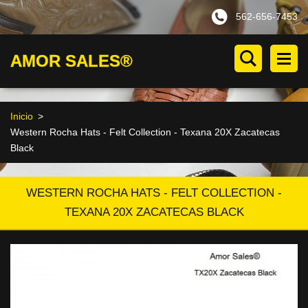
562-656-7453
AMOR SALES®
Inicio
>
Western Rocha Hats - Felt Collection - Texana 20X Zacatecas
Black
WESTERN ROCHA HATS - FELT COLLECTION -
TEXANA 20X ZACATECAS BLACK