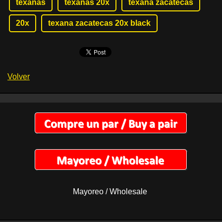
texanas
texanas 20x
texana zacatecas
20x
texana zacatecas 20x black
Volver
Mayoreo / Wholesale