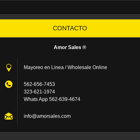
CONTACTO
Amor Sales ®
Mayoreo en Linea / Wholesale Online
562-656-7453
323-621-1974
Whats App 562-639-4674
info@amo
rsales.c
om