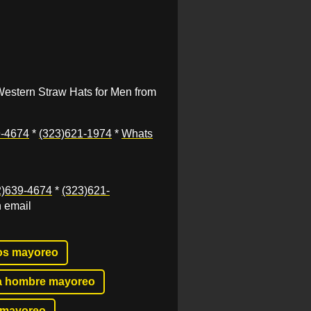
estern Straw Hats for Men from
9-4674
*
(323)621-1974
*
Whats
2)639-4674
*
(323)621-
 email
os mayoreo
a hombre mayoreo
 mayoreo