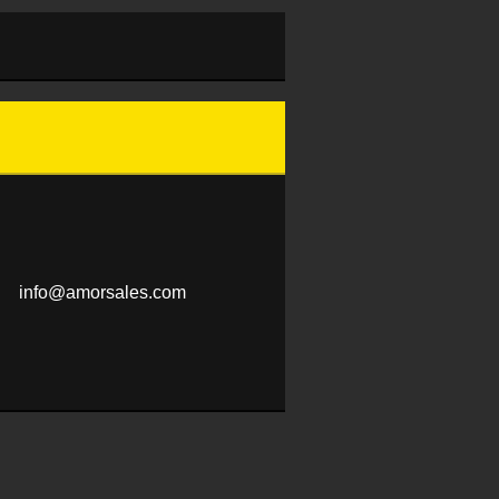
info@amo
rsales.c
om