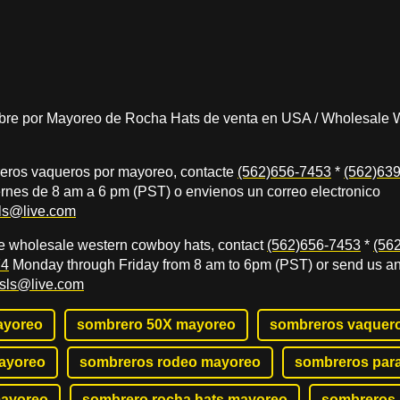
re por Mayoreo de Rocha Hats de venta en USA /
Wholesale W
reros vaqueros por mayoreo, contacte
(562)656-7453
*
(562)63
rnes de 8 am a 6 pm (PST) o envienos un correo electronico
ls@live.com
he wholesale western cowboy hats, contact
(562)656-7453
*
(56
74
Monday through Friday from 8 am to 6pm (PST) or send us an
sls@live.com
ayoreo
sombrero 50X mayoreo
sombreros vaquer
ayoreo
sombreros rodeo mayoreo
sombreros par
mayoreo
sombrero rocha hats mayoreo
sombreros