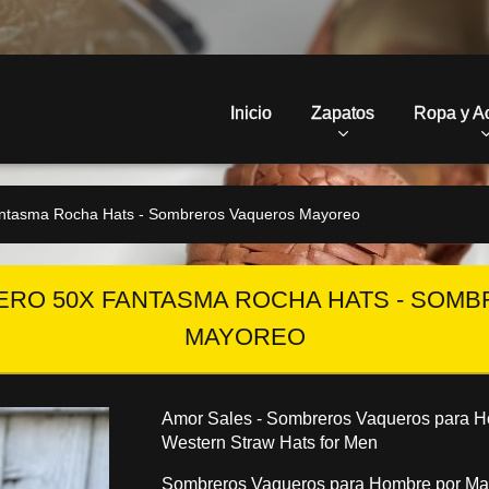
Inicio
Zapatos
Ropa y A
ntasma Rocha Hats - Sombreros Vaqueros Mayoreo
RO 50X FANTASMA ROCHA HATS - SOM
MAYOREO
Amor Sales - Sombreros Vaqueros para H
Western Straw Hats for Men
Sombreros Vaqueros para Hombre por Ma