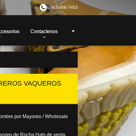
562-656-7453
ccesorios
Contactenos
BREROS VAQUEROS
ombre por Mayoreo /
Wholesale
yoreo de Rocha Hats de venta