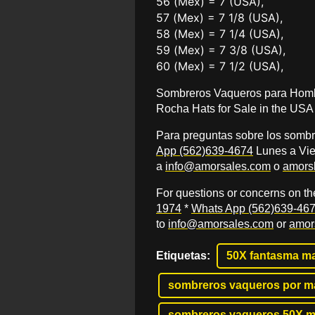
56 (Mex) = 7 (USA),
57 (Mex) = 7 1/8 (USA),
58 (Mex) = 7 1/4 (USA),
59 (Mex) = 7 3/8 (USA),
60 (Mex) = 7 1/2 (USA),
Sombreros Vaqueros para Homb
Rocha Hats for Sale in the USA
Para preguntas sobre los somb
App (562)639-4674
Lunes a Vie
a
info@amorsales.com
o
amors
For questions or concerns on t
1974
*
Whats App (562)639-46
to
info@amorsales.com
or
amor
Etiquetas
:
50X fantasma m
sombreros vaqueros por m
sombreros vaqueros 50X 